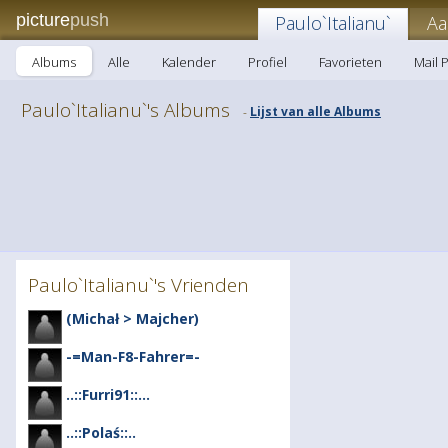
picture
push
Paulo`Italianu`
Aa
Albums
Alle
Kalender
Profiel
Favorieten
Mail P
Paulo`Italianu`'s Albums
Lijst van alle Albums
-
Paulo`Italianu`'s Vrienden
(Michał > Majcher)
-=Man-F8-Fahrer=-
..::Furri91::...
..::Polaś::..