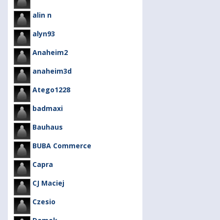
alin n
alyn93
Anaheim2
anaheim3d
Atego1228
badmaxi
Bauhaus
BUBA Commerce
Capra
CJ Maciej
Czesio