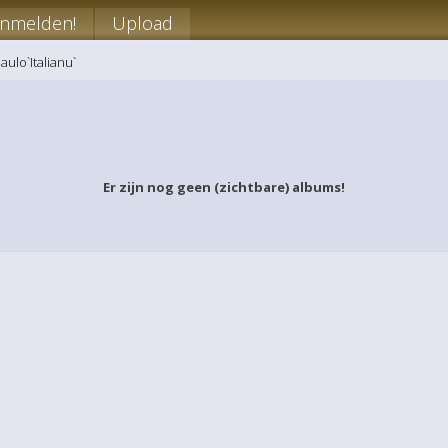
nmelden!
Upload
aulo`Italianu`
Er zijn nog geen (zichtbare) albums!