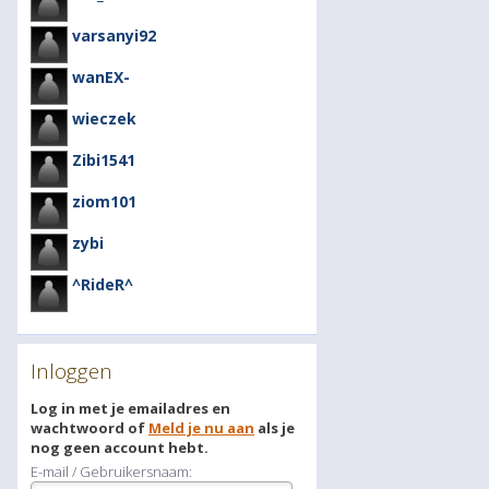
varsanyi92
wanEX-
wieczek
Zibi1541
ziom101
zybi
^RideR^
Inloggen
Log in met je emailadres en
wachtwoord of
Meld je nu aan
als je
nog geen account hebt.
E-mail / Gebruikersnaam: