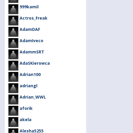
999kamil
Actros_Freak
AdamDAF
AdamIveco
AdammSRT
AdaSKierowca
Adrian100
adriangl
Adrian_WWL
aforik
akela
Alesha5255