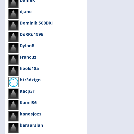
Damek
djano
Dominik 500DXi
DoRRu1996
DylanB
Francuz
hools18a
htr3dzign
Kacp3r
Kamil36
kanosjozs
karaarslan