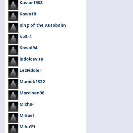
Kasior1908
Kawa18
King of the Autobahn
ko3r4
Kowal94
ladolcevita
LezFiddler
Maniek1332
Marcinen98
Michał
Mihael
Mihu'PL