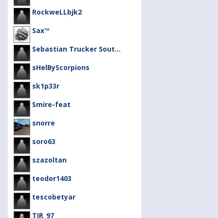
RockweLLbjk2
Sax™
Sebastian Trucker Sout...
sHelByScorpions
sk1p33r
Smire-feat
snorre
soro63
szazoltan
teodor1403
tescobetyar
TIR_97